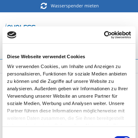
Wasserspender mieten
Menü
Diese Webseite verwendet Cookies
Aktuelles
Wir verwenden Cookies, um Inhalte und Anzeigen zu
personalisieren, Funktionen für soziale Medien anbieten
zu können und die Zugriffe auf unsere Website zu
Filtern
analysieren. Außerdem geben wir Informationen zu Ihrer
Verwendung unserer Website an unsere Partner für
soziale Medien, Werbung und Analysen weiter. Unsere
Elkay Trinkbrunnen bei Avaless erhältlich
Partner führen diese Informationen möglicherweise mit
12.05.19 00:00
0 Kommentare
weiteren Daten zusammen, die Sie ihnen bereitgestellt
haben oder die sie im Rahmen Ihrer Nutzung der Dienste
gesammelt haben. Sie geben Einwilligung zu unseren
Einwilligungsauswahl