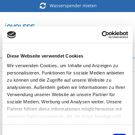
Wasserspender mieten
Menü
Diese Webseite verwendet Cookies
Aktuelles
Wir verwenden Cookies, um Inhalte und Anzeigen zu
personalisieren, Funktionen für soziale Medien anbieten
zu können und die Zugriffe auf unsere Website zu
Filtern
analysieren. Außerdem geben wir Informationen zu Ihrer
Verwendung unserer Website an unsere Partner für
soziale Medien, Werbung und Analysen weiter. Unsere
Elkay automatischer Flaschenbefüller zur
Partner führen diese Informationen möglicherweise mit
Wandmontage seit Dezember neu im
weiteren Daten zusammen, die Sie ihnen bereitgestellt
Angebot
haben oder die sie im Rahmen Ihrer Nutzung der Dienste
Von: avaless
01.12.20 00:00
0 Kommentare
gesammelt haben. Sie geben Einwilligung zu unseren
Einwilligungsauswahl