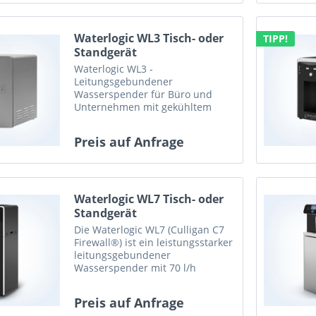
Waterlogic WL3 Tisch- oder
TIPP!
Standgerät
Waterlogic WL3 -
Leitungsgebundener
Wasserspender für Büro und
Unternehmen mit gekühltem
Wasser, Sprudel und modernster
UV-Hygienetechnologie.
Preis auf Anfrage
Waterlogic WL7 Tisch- oder
Standgerät
Die Waterlogic WL7 (Culligan C7
Firewall®) ist ein leistungsstarker
leitungsgebundener
Wasserspender mit 70 l/h
Kühlleistung, Firewall®-UV-
Technologie und BioCote®. Ideal
Preis auf Anfrage
für Unternehmen und Büros.