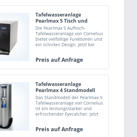
Tafelwasseranlage
Pearlmax 5 Tisch und
Stand...
Die Pearlmax 5 Auftisch-
Tafelwasseranlage von Cornelius
bietet vielfältige Funktionen und
ein schickes Design. Jetzt bei
AVALESS kaufen oder mieten!
Preis auf Anfrage
Tafelwasseranlage
Pearlmax 4 Standmodell
Das Standmodell der Pearlmax 5
Tafelwasseranlage von Cornelius
ist ein leistungsstarker und
erfrischender Eyecatcher. Jetzt
bei AVALESS kaufen oder mieten!
Preis auf Anfrage