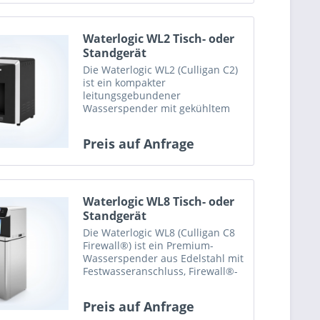
Waterlogic WL2 Tisch- oder
Standgerät
Die Waterlogic WL2 (Culligan C2)
ist ein kompakter
leitungsgebundener
Wasserspender mit gekühltem
und ungekühltem stillem Wasser.
Ideal für kleine Büros, Kanzleien
Preis auf Anfrage
und Arztpraxen.
Waterlogic WL8 Tisch- oder
Standgerät
Die Waterlogic WL8 (Culligan C8
Firewall®) ist ein Premium-
Wasserspender aus Edelstahl mit
Festwasseranschluss, Firewall®-
UV-Technologie und BioCote®.
Ideal für Unternehmen, Praxen
Preis auf Anfrage
und Hotels.