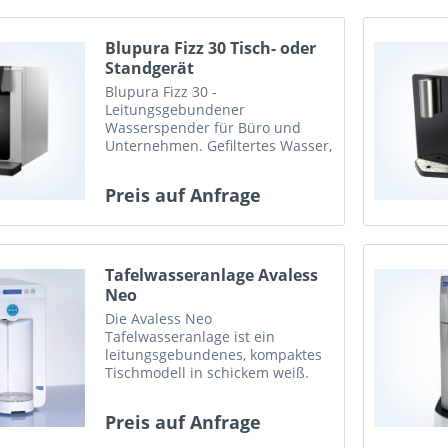
Blupura Fizz 30 Tisch- oder
Standgerät
Blupura Fizz 30 -
Leitungsgebundener
Wasserspender für Büro und
Unternehmen. Gefiltertes Wasser,
gekühlt, still oder mit
Kohlensäure. Jetzt kaufen oder
Preis auf Anfrage
mieten.
Tafelwasseranlage Avaless
Neo
Die Avaless Neo
Tafelwasseranlage ist ein
leitungsgebundenes, kompaktes
Tischmodell in schickem weiß.
Jetzt bei AVALESS günstig kaufen
& mieten!
Preis auf Anfrage