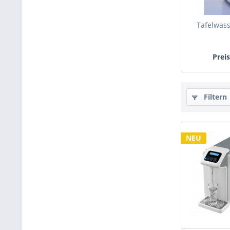
Tafelwass
Prei
Filtern
NEU