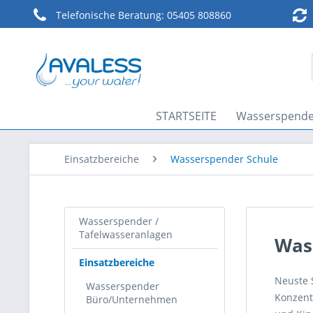
Telefonische Beratung:
05405 808860
STARTSEITE
Wasserspender
Einsatzbereiche
Wasserspender Schule
Wasserspender /
Tafelwasseranlagen
Was
Einsatzbereiche
Neuste 
Wasserspender
Konzent
Büro/Unternehmen