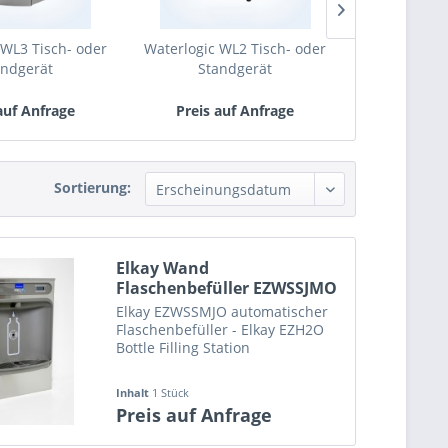
 WL3 Tisch- oder
Waterlogic WL2 Tisch- oder
Waterlogic W
andgerät
Standgerät
Stan
auf Anfrage
Preis auf Anfrage
Preis a
Sortierung:
Elkay Wand
Flaschenbefüller EZWSSJMO
Elkay EZWSSMJO automatischer
Flaschenbefüller - Elkay EZH2O
Bottle Filling Station
Inhalt
1 Stück
Preis auf Anfrage