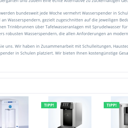
dergärten und zudem eine echte Alternative zu zuckerhaltigen Ge
t werden bundesweit jede Woche vermehrt Wasserspender in Schulen 
 an Wasserspendern, gezielt zugeschnitten auf die jeweiligen Be
chen Trinkbrunnen über Tafelwasseranlagen mit Sprudelwasser für d
rs robusten Wasserspendern, die allen Anforderungen an modern
Sie uns. Wir haben in Zusammenarbeit mit Schulleitungen, Haustec
pender in Schulen platziert. Wir bieten Ihnen kostengünstige Ges
TIPP!
TIPP!