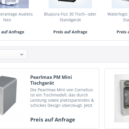
eranlage Avaless
Blupura Fizz 30 Tisch- oder
Waterlogic
Neo
Standgerät
St
s auf Anfrage
Preis auf Anfrage
Preis 
Pearlmax PM Mini
Tischgerät
Die Pearlmax Mini von Cornelius
ist ein Tischmodell, das durch
Leistung sowie platzsparendes &
schickes Design überzeugt. Jetzt
bei AVALESS kaufen & mieten!
Preis auf Anfrage