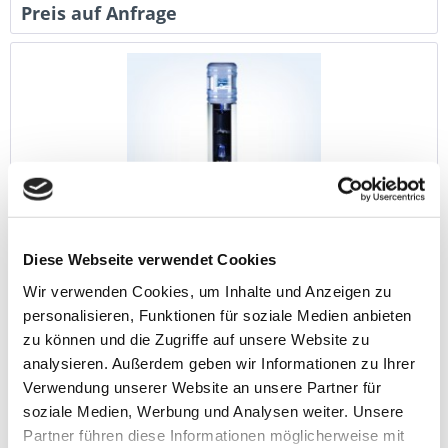
Preis auf Anfrage
F-Max Wasserspender schwarz mit silbernen...
Diese Webseite verwendet Cookies
Wir verwenden Cookies, um Inhalte und Anzeigen zu
Kaufen oder mieten Sie bei AVALESS Ihren F-Max Gallonen-
Wasserspender von Ebac in schwarz mit silbernen
personalisieren, Funktionen für soziale Medien anbieten
Seitenteilen. Fragen Sie jetzt bei uns an!
zu können und die Zugriffe auf unsere Website zu
analysieren. Außerdem geben wir Informationen zu Ihrer
Verwendung unserer Website an unsere Partner für
Preis auf Anfrage
soziale Medien, Werbung und Analysen weiter. Unsere
Partner führen diese Informationen möglicherweise mit