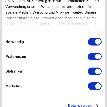
analysieren. Außerdem geben wir Informationen zu Ihrer
Verwendung unserer Website an unsere Partner für
soziale Medien, Werbung und Analysen weiter. Unsere
Partner führen diese Informationen möglicherweise mit
weiteren Daten zusammen, die Sie ihnen bereitgestellt
haben oder die sie im Rahmen Ihrer Nutzung der Dienste
gesammelt haben. Sie geben Einwilligung zu unseren
Einwilligungsauswahl
Cookies, wenn Sie unsere Webseite weiterhin nutzen.
Notwendig
Tafelwasseranlage Avaless Neo
Präferenzen
Die Avaless Neo Tafelwasseranlage ist ein
leitungsgebundenes, kompaktes Tischmodell in schickem
weiß. Jetzt bei AVALESS günstig kaufen & mieten!
Statistiken
Marketing
Preis auf Anfrage
Details zeigen