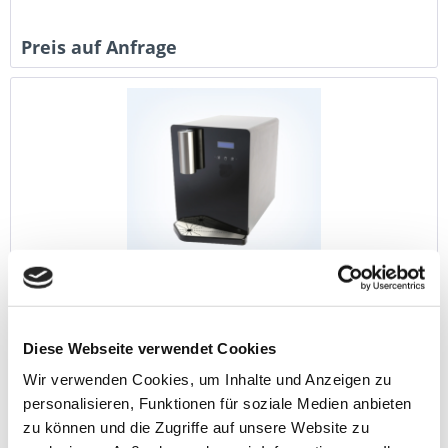
Preis auf Anfrage
Tafelwasseranlage Pearlmax 5 Tisch und Stand...
Die Pearlmax 5 Auftisch-Tafelwasseranlage von Cornelius
bietet vielfältige Funktionen und ein schickes Design. Jetzt
Diese Webseite verwendet Cookies
bei AVALESS kaufen oder mieten!
Wir verwenden Cookies, um Inhalte und Anzeigen zu
personalisieren, Funktionen für soziale Medien anbieten
Preis auf Anfrage
zu können und die Zugriffe auf unsere Website zu