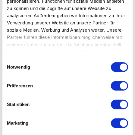
personalisieren, Funktionen für soziale Medien anbieten
weiß. Jetzt bei AVALESS günstig kaufen & mieten!
zu können und die Zugriffe auf unsere Website zu
analysieren. Außerdem geben wir Informationen zu Ihrer
Preis auf Anfrage
Verwendung unserer Website an unsere Partner für
soziale Medien, Werbung und Analysen weiter. Unsere
Partner führen diese Informationen möglicherweise mit
weiteren Daten zusammen, die Sie ihnen bereitgestellt
haben oder die sie im Rahmen Ihrer Nutzung der Dienste
gesammelt haben. Sie geben Einwilligung zu unseren
Einwilligungsauswahl
Cookies, wenn Sie unsere Webseite weiterhin nutzen.
Notwendig
Präferenzen
Tafelwasseranlage Pearlmax 4 Standmodell
Statistiken
Das Standmodell der Pearlmax 5 Tafelwasseranlage von
Cornelius ist ein leistungsstarker und erfrischender
Eyecatcher. Jetzt bei AVALESS kaufen oder mieten!
Marketing