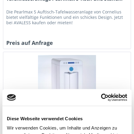
Die Pearlmax 5 Auftisch-Tafelwasseranlage von Cornelius
bietet vielfältige Funktionen und ein schickes Design. Jetzt
bei AVALESS kaufen oder mieten!
Preis auf Anfrage
Tafelwasseranlage Avaless Neo
Diese Webseite verwendet Cookies
Die Avaless Neo Tafelwasseranlage ist ein
Wir verwenden Cookies, um Inhalte und Anzeigen zu
leitungsgebundenes, kompaktes Tischmodell in schickem