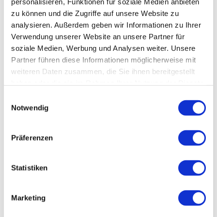
personalisieren, Funktionen für soziale Medien anbieten
weiß. Jetzt bei AVALESS günstig kaufen & mieten!
zu können und die Zugriffe auf unsere Website zu
analysieren. Außerdem geben wir Informationen zu Ihrer
Preis auf Anfrage
Verwendung unserer Website an unsere Partner für
soziale Medien, Werbung und Analysen weiter. Unsere
Partner führen diese Informationen möglicherweise mit
weiteren Daten zusammen, die Sie ihnen bereitgestellt
haben oder die sie im Rahmen Ihrer Nutzung der Dienste
gesammelt haben. Sie geben Einwilligung zu unseren
Einwilligungsauswahl
Cookies, wenn Sie unsere Webseite weiterhin nutzen.
Notwendig
Präferenzen
Tafelwasseranlage Pearlmax 4 Standmodell
Statistiken
Das Standmodell der Pearlmax 5 Tafelwasseranlage von
Cornelius ist ein leistungsstarker und erfrischender
Eyecatcher. Jetzt bei AVALESS kaufen oder mieten!
Marketing