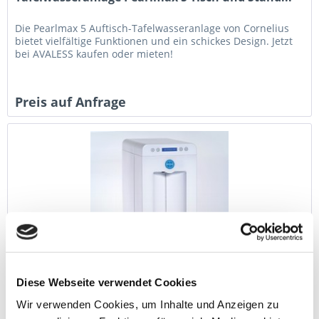
Die Pearlmax 5 Auftisch-Tafelwasseranlage von Cornelius
bietet vielfältige Funktionen und ein schickes Design. Jetzt
bei AVALESS kaufen oder mieten!
Preis auf Anfrage
Tafelwasseranlage Avaless Neo
Diese Webseite verwendet Cookies
Die Avaless Neo Tafelwasseranlage ist ein
Wir verwenden Cookies, um Inhalte und Anzeigen zu
leitungsgebundenes, kompaktes Tischmodell in schickem