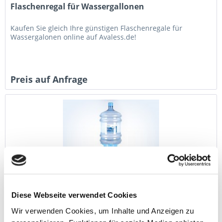
Flaschenregal für Wassergallonen
Kaufen Sie gleich Ihre günstigen Flaschenregale für
Wassergalonen online auf Avaless.de!
Preis auf Anfrage
Diese Webseite verwendet Cookies
Stapelhilfe Aqua Stakka für Wassergallonen
Wir verwenden Cookies, um Inhalte und Anzeigen zu
Bestellen sie bequem online die Stapelhilfe Aqua Stakka bei