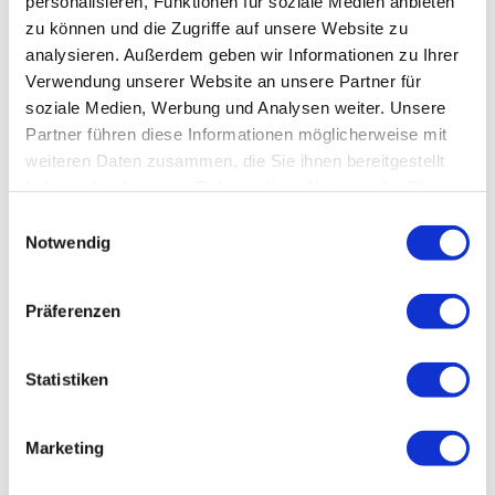
personalisieren, Funktionen für soziale Medien anbieten
Avaless! Jetzt bestellen im Online Shop.
zu können und die Zugriffe auf unsere Website zu
analysieren. Außerdem geben wir Informationen zu Ihrer
Verwendung unserer Website an unsere Partner für
Preis auf Anfrage
soziale Medien, Werbung und Analysen weiter. Unsere
Partner führen diese Informationen möglicherweise mit
weiteren Daten zusammen, die Sie ihnen bereitgestellt
haben oder die sie im Rahmen Ihrer Nutzung der Dienste
gesammelt haben. Sie geben Einwilligung zu unseren
Einwilligungsauswahl
Cookies, wenn Sie unsere Webseite weiterhin nutzen.
Notwendig
Präferenzen
Bechersammler Edelstahl
Statistiken
Fragen Sie heute nach Ihrem günstigen Bechersammler aus
Edelstahl bei Avaless! Hier im Shop kaufen.
Marketing