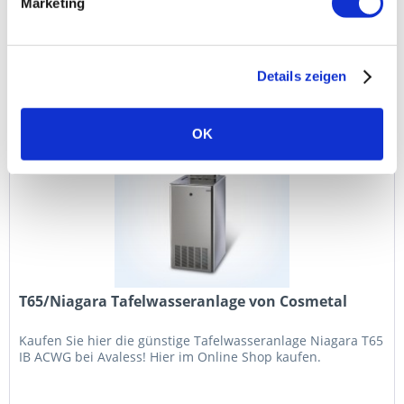
Marketing
International für Schulen können Sie online auf
wasserspender-avaless.de kaufen!
Details zeigen
Preis auf Anfrage
OK
T65/Niagara Tafelwasseranlage von Cosmetal
Kaufen Sie hier die günstige Tafelwasseranlage Niagara T65
IB ACWG bei Avaless! Hier im Online Shop kaufen.