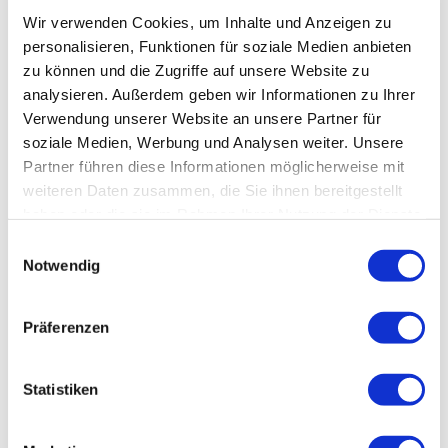
Elkay Trinkbrunnen mit automatischen...
Wir verwenden Cookies, um Inhalte und Anzeigen zu
personalisieren, Funktionen für soziale Medien anbieten
Trinkbrunnen Edelstahl von Elkay International für Schulen
zu können und die Zugriffe auf unsere Website zu
können Sie online auf wasserspender-avaless.de kaufen!
analysieren. Außerdem geben wir Informationen zu Ihrer
Verwendung unserer Website an unsere Partner für
soziale Medien, Werbung und Analysen weiter. Unsere
Preis auf Anfrage
Partner führen diese Informationen möglicherweise mit
weiteren Daten zusammen, die Sie ihnen bereitgestellt
haben oder die sie im Rahmen Ihrer Nutzung der Dienste
gesammelt haben. Sie geben Einwilligung zu unseren
Einwilligungsauswahl
Cookies, wenn Sie unsere Webseite weiterhin nutzen.
Notwendig
Präferenzen
Statistiken
Elkay Doppel-Trinkbrunnen mit automatischen...
Trinkbrunnen Edelstahl LZSTL8WSS2K von Elkay