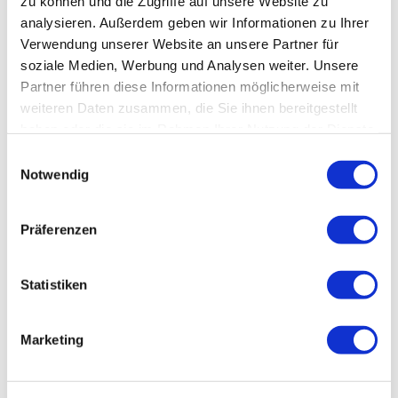
zu können und die Zugriffe auf unsere Website zu
analysieren. Außerdem geben wir Informationen zu Ihrer
Verwendung unserer Website an unsere Partner für
soziale Medien, Werbung und Analysen weiter. Unsere
Partner führen diese Informationen möglicherweise mit
weiteren Daten zusammen, die Sie ihnen bereitgestellt
Preis auf Anfrage
haben oder die sie im Rahmen Ihrer Nutzung der Dienste
Sofort versandfertig,
gesammelt haben. Sie geben Einwilligung zu unseren
Einwilligungsauswahl
Lieferzeit ca. 1-3 Werktage
Cookies, wenn Sie unsere Webseite weiterhin nutzen.
Notwendig
Preis anfragen
Präferenzen
Merken
Preis anfragen
Statistiken
Artikel-Nr.:
SW10113
Beschreibung
Marketing
Avaless Neo - Auftisch-Tafelwasseranlage Der intelligente
Design-Wasserspender -...
mehr