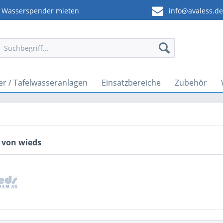
Wasserspender mieten
info@avaless.d
r / Tafelwasseranlagen
Einsatzbereiche
Zubehör
 von wieds