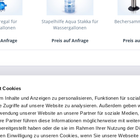
egal für
Stapelhilfe Aqua Stakka für
Bechersamml
allonen
Wassergallonen
 Anfrage
Preis auf Anfrage
Preis a
t Cookies
ce
Informationen
 Inhalte und Anzeigen zu personalisieren, Funktionen für sozia
Kontakt
e Zugriffe auf unsere Website zu analysieren. Außerdem geben w
eber
Sitemap
rwendung unserer Website an unsere Partner für soziale Medien
08860
Datenschutz
re Partner führen diese Informationen möglicherweise mit weite
R-COOLER?
Impressum
ereitgestellt haben oder die sie im Rahmen Ihrer Nutzung der D
ESS?
n Einwilligung zu unseren Cookies, wenn Sie unsere Webseite 