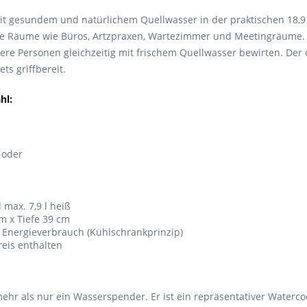
it gesundem und natürlichem Quellwasser in der praktischen 18,9
tive Räume wie Büros, Artzpraxen, Wartezimmer und Meetingräume.
re Personen gleichzeitig mit frischem Quellwasser bewirten. Der 
ts griffbereit.
hl:
 oder
 max. 7,9 l heiß
m x Tiefe 39 cm
Ich ha
t Energieverbrauch (Kühlschrankprinzip)
reis enthalten
und stim
Mit * gek
Senden
hr als nur ein Wasserspender. Er ist ein repräsentativer Watercool