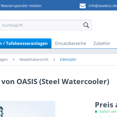
Wasserspender mieten
info@avaless.d
 / Tafelwasseranlagen
Einsatzbereiche
Zubehör
lagen
Modellübersicht
Edelstahl
von OASIS (Steel Watercooler)
Preis
Sofort ver