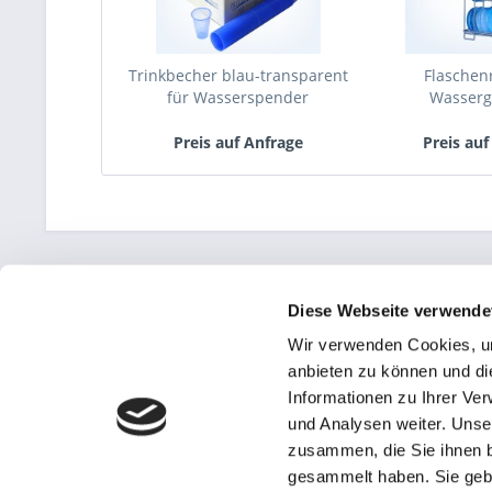
Trinkbecher blau-transparent
Flaschenr
für Wasserspender
Wasserg
Preis auf Anfrage
Preis auf
Diese Webseite verwende
Service Hotline
Shop Servi
Wir verwenden Cookies, um
Telefonische Unterstützung und Beratung
Aktuelles
anbieten zu können und di
Wasser-Ratg
unter:
Informationen zu Ihrer Ve
Tel.: 05405-8
und Analysen weiter. Unse
05405 808860
WARUM WATE
zusammen, die Sie ihnen b
WARUM AVAL
Mo-Fr, 09:00 - 17:00 Uhr
gesammelt haben. Sie gebe
AGB