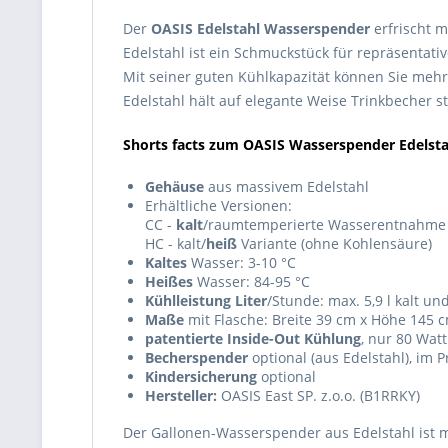
Der
OASIS Edelstahl Wasserspender
erfrischt m
Edelstahl ist ein Schmuckstück für repräsenta
Mit seiner guten Kühlkapazität können Sie mehre
Edelstahl hält auf elegante Weise Trinkbecher ste
Shorts facts zum OASIS Wasserspender Edelsta
Gehäuse
aus massivem Edelstahl
Erhältliche Versionen:
CC -
kalt
/raumtemperierte Wasserentnahme
HC - kalt/
heiß
Variante (ohne Kohlensäure)
Kaltes
Wasser: 3-10 °C
Heißes
Wasser: 84-95 °C
Kühlleistung Liter
/Stunde: max. 5,9 l kalt und
Maße
mit Flasche: Breite 39 cm x Höhe 145 c
patentierte Inside-Out Kühlung
, nur 80 Wat
Becherspender
optional (aus Edelstahl), im P
Kindersicherung
optional
Hersteller:
OASIS East SP. z.o.o. (B1RRKY)
Der Gallonen-Wasserspender aus Edelstahl ist me