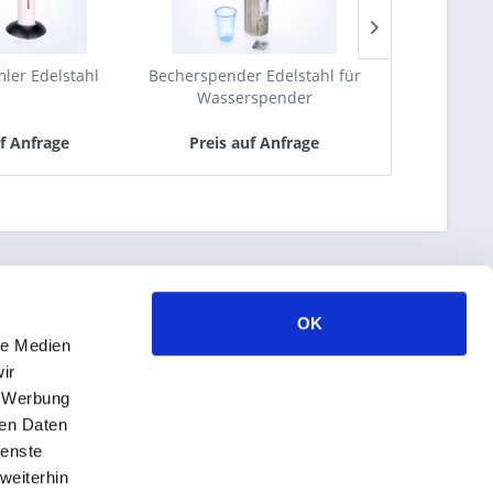
er Edelstahl
Becherspender Edelstahl für
Flasche
Wasserspender
uf Anfrage
Preis auf Anfrage
Preis 
OK
le Medien
ir
, Werbung
ren Daten
ienste
weiterhin