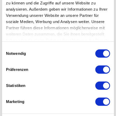
zu können und die Zugriffe auf unsere Website zu
analysieren. Außerdem geben wir Informationen zu Ihrer
Verwendung unserer Website an unsere Partner für
soziale Medien, Werbung und Analysen weiter. Unsere
Partner führen diese Informationen möglicherweise mit
weiteren Daten zusammen, die Sie ihnen bereitgestellt
Preis auf Anfrage
haben oder die sie im Rahmen Ihrer Nutzung der Dienste
gesammelt haben. Sie geben Einwilligung zu unseren
Sofort versandfertig,
Einwilligungsauswahl
Cookies, wenn Sie unsere Webseite weiterhin nutzen.
Lieferzeit ca. 1-3 Werktage
Notwendig
Preis anfragen
Präferenzen
Merken
Preis anfragen
Wasserspender Mieten
Statistiken
Artikel-Nr.:
SW10119
Marketing
Beschreibung
Normal 0 21 false false false DE X-NONE...
mehr