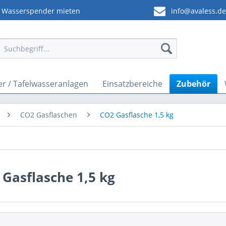
Wasserspender mieten
info@avaless.d
r / Tafelwasseranlagen
Einsatzbereiche
Zubehör
CO2 Gasflaschen
CO2 Gasflasche 1,5 kg
Gasflasche 1,5 kg