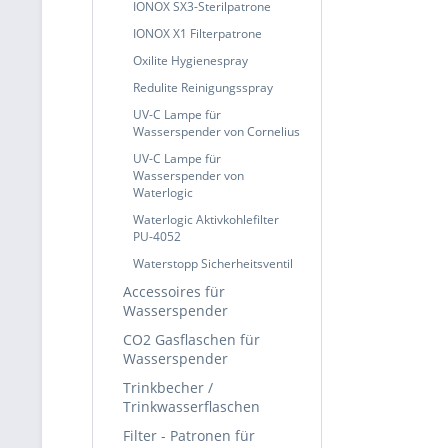
IONOX SX3-Sterilpatrone
IONOX X1 Filterpatrone
Oxilite Hygienespray
Redulite Reinigungsspray
UV-C Lampe für
Wasserspender von Cornelius
UV-C Lampe für
Wasserspender von
Waterlogic
Waterlogic Aktivkohlefilter
PU-4052
Waterstopp Sicherheitsventil
Accessoires für
Wasserspender
CO2 Gasflaschen für
Wasserspender
Trinkbecher /
Trinkwasserflaschen
Filter - Patronen für